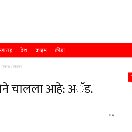
हाराष्ट्र
देश
क्राइम
क्रीडा
ड. प्रकाश आंबेडकर
दिशेने चालला आहे: अॅड.
0