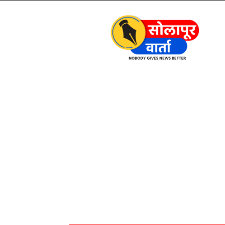
Solapur
Varta