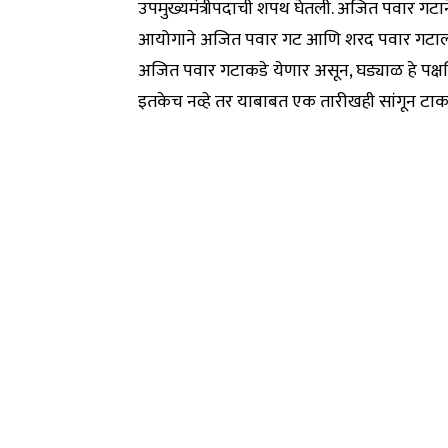
उपमुख्यमंत्रीपदाची शपथ घेतली. अजित पवार गटाने र
आयोगाने अजित पवार गट आणि शरद पवार गटाला नोटी
अजित पवार गटाकडे येणार असून, घड्याळ हे पक्षचि
इतकेच नव्हे तर याबाबत एक तारीखही सांगून टाक