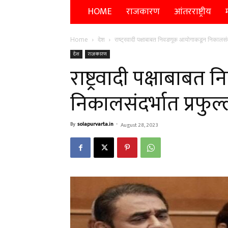
HOME
राजकारण
आंतरराष्ट्रीय
म
Home
देश
राष्ट्रवादी पक्षाबाबत निवडणूक आयोगाकडून निकालसंदर्
देश
राजकारण
राष्ट्रवादी पक्षाबाब
निकालसंदर्भात प्रफुल
By
solapurvarta.in
-
August 28, 2023