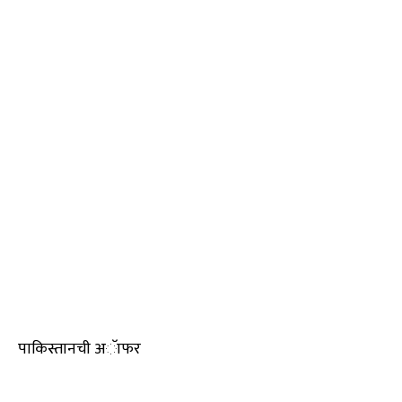
पाकिस्तानची अॅाफर