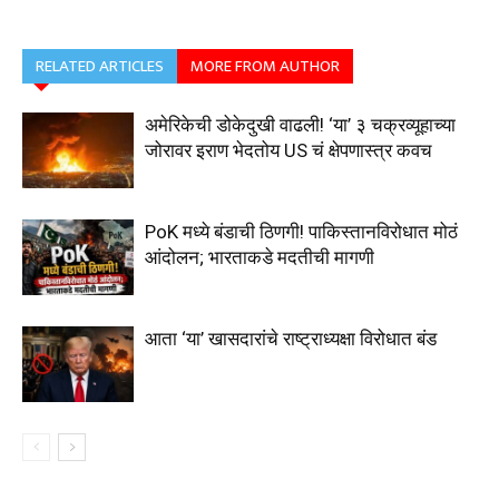
RELATED ARTICLES
MORE FROM AUTHOR
अमेरिकेची डोकेदुखी वाढली! ‘या’ ३ चक्रव्यूहाच्या
जोरावर इराण भेदतोय US चं क्षेपणास्त्र कवच
PoK मध्ये बंडाची ठिणगी! पाकिस्तानविरोधात मोठं
आंदोलन; भारताकडे मदतीची मागणी
आता ‘या’ खासदारांचे राष्ट्राध्यक्षा विरोधात बंड