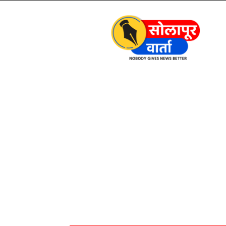
Solapur
Varta