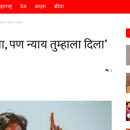
हाराष्ट्र
देश
क्राइम
क्रीडा
 मनोज जरांगे पाटील
, पण न्याय तुम्हाला दिला’
0