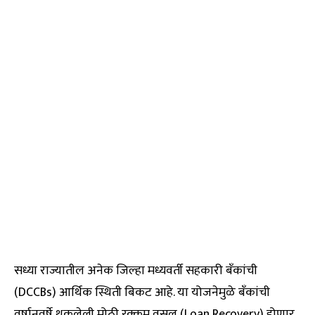
सध्या राज्यातील अनेक जिल्हा मध्यवर्ती सहकारी बँकांची
(DCCBs) आर्थिक स्थिती बिकट आहे. या योजनेमुळे बँकांची
वर्षानुवर्षे थकलेली मोठी रक्कम वसूल (Loan Recovery) होणार