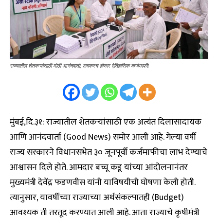
राज्यातील शेतकऱ्यांसाठी मोठी आनंदवार्ता; लवकरच होणार ऐतिहासिक कर्जमाफी!
मुंबई,दि.३१: राज्यातील शेतकऱ्यांसाठी एक अत्यंत दिलासादायक
आणि आनंदवार्ता (Good News) समोर आली आहे. गेल्या वर्षी
राज्य सरकारने विधानसभेत ३० जूनपूर्वी कर्जमाफीचा लाभ देण्याचे
आश्वासन दिले होते. आमदार बच्चू कडू यांच्या आंदोलनानंतर
मुख्यमंत्री देवेंद्र फडणवीस यांनी याविषयीची घोषणा केली होती.
त्यानुसार, यावर्षीच्या राज्याच्या अर्थसंकल्पातही (Budget)
आवश्यक ती तरतूद करण्यात आली आहे. आता राज्याचे कृषीमंत्री