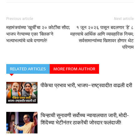
Previous article
Next article
महामंत्र्यांच्या ‘खुर्ची’चा २० कोटींचा सौदा;
१ जून २०२६ पासून बदलणार ‘हे’ ८
भाजप नेत्याच्या एका ‘क्लिक’ने
महत्त्वाचे आर्थिक आणि व्यावहारिक नियम;
भल्याभल्यांचे धाबे दणाणले!
सर्वसामान्यांच्या खिशावर होणार थेट
परिणाम
RELATED ARTICLES
MORE FROM AUTHOR
पीकेचा प्रभाव भारी, भाजप–राष्ट्रवादीत वाढली दरी
चिन्हाची सुनावणी सर्वोच्च न्यायालयात जारी, मोदी-
शिंदेंच्या भेटीनंतर ठाकरेंची जोरदार फलंदाजी!