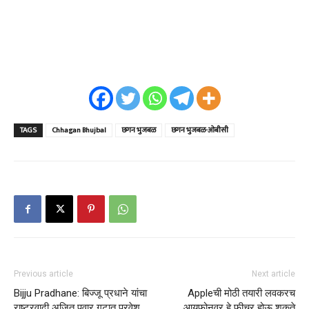
TAGS
Chhagan Bhujbal
छगन भुजबळ
छगन भुजबळ-ओबीसी
Previous article
Next article
Bijju Pradhane: बिज्जू प्रधाने यांचा
Appleची मोठी तयारी लवकरच
राष्ट्रवादी अजित पवार गटात प्रवेश
आयफोनवर हे फीचर होऊ शकते