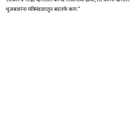
सरकारचे नेतेही म्हणतात की मी राजीनामा द्यावा, तर कोणी म्हणाले
भुजबळांना मंत्रिमंडळातून बडतर्फ करा.”