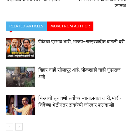
उपलब्ध
RELATED ARTICLES
MORE FROM AUTHOR
पीकेचा प्रभाव भारी, भाजप–राष्ट्रवादीत वाढली दरी
बिहार नाही सोलापूर आहे, लोकशाही नाही गुंडाराज
आहे
चिन्हाची सुनावणी सर्वोच्च न्यायालयात जारी, मोदी-
शिंदेंच्या भेटीनंतर ठाकरेंची जोरदार फलंदाजी!