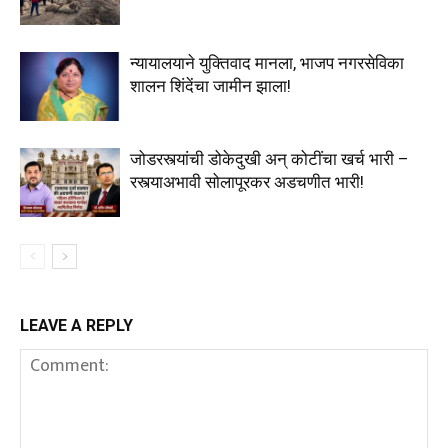
न्यायालयाने युक्तिवाद मानला, भाजप नगरसेविका
शालन शिंदेंचा जामीन झाला!
जोडरस्त्यांची डोकेदुखी अन् कोटींचा खर्च भारी –
रस्त्याअभावी सोलापूरकर अडचणीत भारी!
LEAVE A REPLY