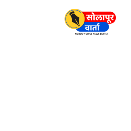
Solapur
Varta