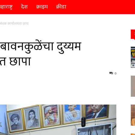
हाराष्ट्र
देश
क्राइम
क्रीडा
निबंधक कार्यालयात छापा
र बावनकुळेंचा दुय्यम
त छापा
0