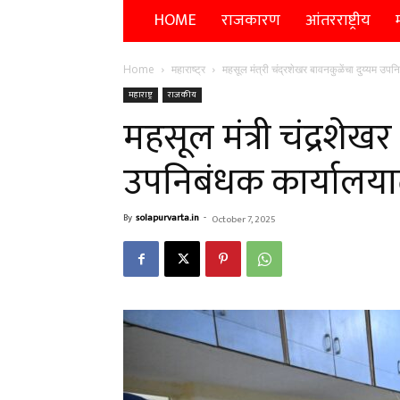
HOME
राजकारण
आंतरराष्ट्रीय
म
Home
महाराष्ट्र
महसूल मंत्री चंद्रशेखर बावनकुळेंचा दुय्यम उप
महाराष्ट्र
राजकीय
महसूल मंत्री चंद्रशेख
उपनिबंधक कार्यालया
By
solapurvarta.in
-
October 7, 2025