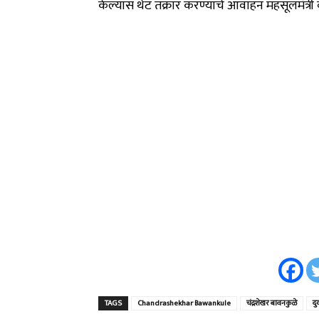
केल्यास थेट तक्रार करण्याचे आवाहन महसूलमंत्री 
TAGS
Chandrashekhar Bawankule
चंद्रशेखर बावनकुळे
दु