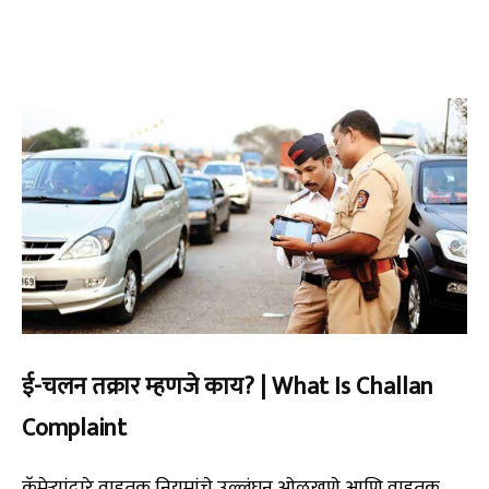
ई-चलन तक्रार म्हणजे काय? | What Is Challan
Complaint
कॅमेऱ्यांद्वारे वाहतूक नियमांचे उल्लंघन ओळखणे आणि वाहतूक