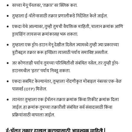
वरच्या मेनू पॅनलवर, ‘तक्रार’ वर क्लिक करा.
तुम्हाला ई-चॅलेन्ससाठी तक्रार प्रणालीकडे निर्देशित केले जाईल.
एकदा येथे आल्यावर, तुम्ही तुमची वैयक्तिक माहिती, चालान क्रमांक आणि
ड्रायव्हिंग लायसन्स क्रमांकासह भरू शकता.
तुम्हाला एक ड्रॉप-डाउन मेनू देखील दिसेल ज्यामध्ये तुम्ही ज्या प्रकारच्या
त्रुटीबद्दल तक्रार करू इच्छिता त्यासाठी पर्याय समाविष्ट असतील.
जर कोणताही पर्याय तुमच्या परिस्थितीशी संबंधित नसेल, तर तुम्ही ड्रॉप-
डाउनमधील ‘इतर’ पर्याय निवडू शकता.
एकदा सबमिट केल्यानंतर, तुम्हाला नोंदणीकृत मोबाइल नंबरवर एक-वेळ
पासवर्ड (OTP) मिळेल.
त्यानंतर तुम्हाला एक ईचॅलन तक्रार क्रमांक किंवा तिकीट क्रमांक दिला
जाईल. हा क्रमांक तुमच्या तक्रारीशी संबंधित सर्व संवादासाठी किंवा
प्रक्रियांसाठी वापरला जाईल.
ई-चॅलन तक्रार दाखल करण्यासाठी आवश्यक माहिती |