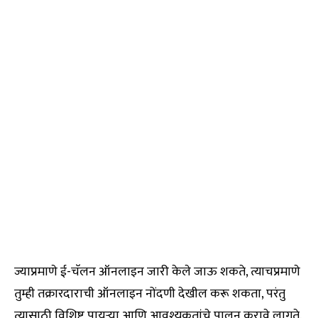
ज्याप्रमाणे ई-चॅलन ऑनलाइन जारी केले जाऊ शकते, त्याचप्रमाणे
तुम्ही तक्रारदाराची ऑनलाइन नोंदणी देखील करू शकता, परंतु
त्यासाठी विशिष्ट पायऱ्या आणि आवश्यकतांचे पालन करावे लागते.