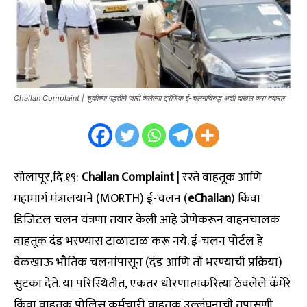
Challan Complaint | चुकीच्या पद्धतीने जारी केलेल्या ट्रॅफिक ई-चलनाविरुद्ध अशी दाखल करा तक्रार
सोलापूर,दि.१९:
Challan Complaint
| रस्ते वाहतूक आणि
महामार्ग मंत्रालयाने (MORTH) ई-चलन (
eChallan
) किंवा
डिजिटल चलन यंत्रणा तयार केली आहे जेणेकरून वाहनचालक
वाहतूक दंड भरण्यास टाळाटाळ करू नये. ई-चलन पोर्टल हे
वेळखाऊ भौतिक चलनांपासून (दंड आणि तो भरण्याची प्रक्रिया)
सुटका देते. या परिस्थितीत, एकतर धोरणात्मकरित्या ठेवलेले कॅमेरे
किंवा वाहतूक पोलिस कर्मचारी वाहतूक उल्लंघनाची तपासणी