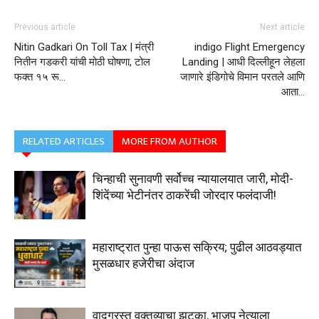
Previous article
Next article
Nitin Gadkari On Toll Tax | मंत्री
indigo Flight Emergency
नितीन गडकरी यांची मोठी घोषणा, टोल
Landing | आधी दिल्लीहून लेहला
फक्त १५ रू…
जाणारे इंडिगोचे विमान परतले आणि
आता…
RELATED ARTICLES
MORE FROM AUTHOR
चिन्हाची सुनावणी सर्वोच्च न्यायालयात जारी, मोदी-
शिंदेंच्या भेटीनंतर ठाकरेंची जोरदार फलंदाजी!
महाराष्ट्रात पुन्हा पाऊस सक्रिय; पुढील आठवड्यात
मुसळधार हजेरीचा अंदाज
वादग्रस्त वक्तव्याचा झटका, भाजप नेत्याला