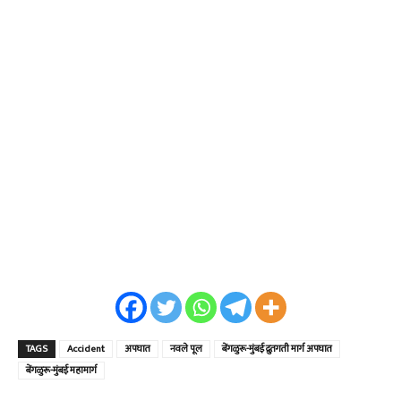
TAGS
Accident
अपघात
नवले पूल
बेंगळुरू-मुंबई द्रुतगती मार्ग अपघात
बेंगळुरू-मुंबई महामार्ग