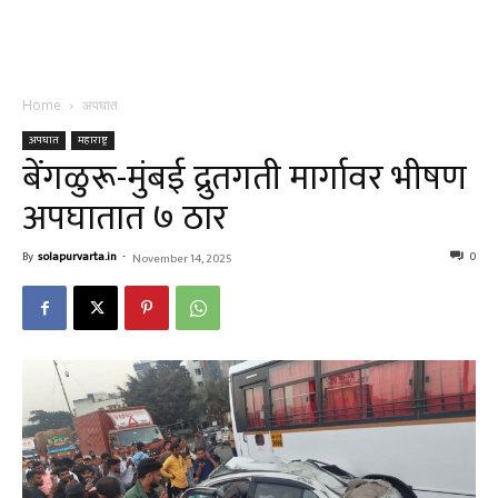
Home
अपघात
अपघात
महाराष्ट्र
बेंगळुरू-मुंबई द्रुतगती मार्गावर भीषण
अपघातात ७ ठार
By
solapurvarta.in
-
0
November 14, 2025