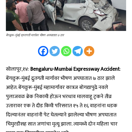
बेंगळुरू-मुंबई द्रुतगती मार्गावर भीषण अपघातात ७ ठार
सोलापूर,१४:
Bengaluru-Mumbai Expressway Accident
:
बेंगळुरू-मुंबई द्रुतगती मार्गावर भीषण अपघातात ७ ठार झाले
आहेत. बेंगळुरू-मुंबई महामार्गावर कात्रज बोगद्यापुढे नवले
पुलाजवळ ब्रेक निकामी होऊन भरधाव मालवाहू ट्रकने तीव्र
उतारावर एक ते दीड किमी परिसरात १५ ते १६ वाहनांना धडक
दिल्यानंतर वाहनांनी पेट घेतल्याने झालेल्या भीषण अपघातात
चिमुरडीसह सात जणांचा मृत्यू झाला. त्यामध्ये दोन महिला चार