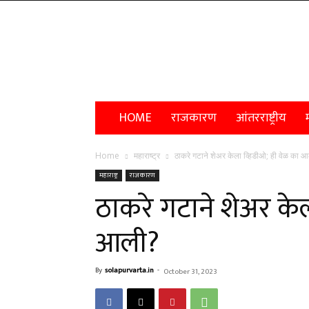
Solapur
Varta
HOME
राजकारण
आंतरराष्ट्रीय
म
Home
महाराष्ट्र
ठाकरे गटाने शेअर केला व्हिडीओ; ही वेळ का 
महाराष्ट्र
राजकारण
ठाकरे गटाने शेअर केल
आली?
By
solapurvarta.in
-
October 31, 2023