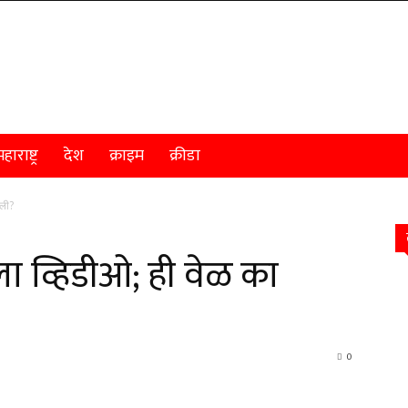
हाराष्ट्र
देश
क्राइम
क्रीडा
आली?
ा व्हिडीओ; ही वेळ का
0