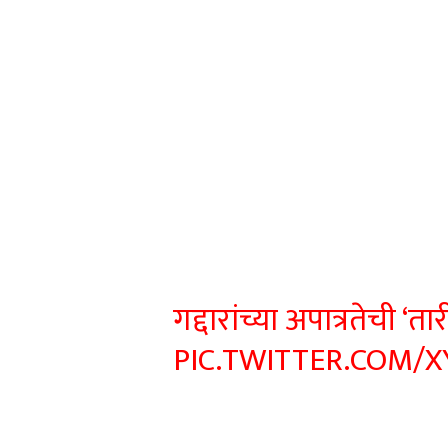
गद्दारांच्या अपात्रतेची ‘त
PIC.TWITTER.COM/