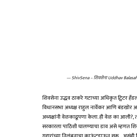
— ShivSena – शिवसेना Uddhav Balas
शिवसेना उद्धव ठाकरे गटाच्या अधिकृत ट्विटर हँ
विधानसभा अध्यक्ष राहुल नार्वेकर आणि बंडखोर
अध्यक्षांनी वेळकाढूपणा केला. ही वेळ का आली?,
सरकारला पाठिशी घालण्याचा डाव असे म्हणत शिव
गद्दारांच्या निलंबनाचा काऊंटडाऊन सुरू… असंही 