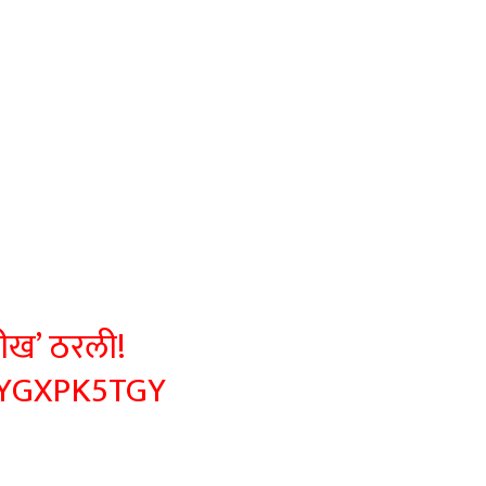
ारीख’ ठरली!
XYGXPK5TGY