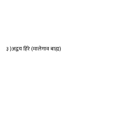
३ )अद्वय हिरे (मालेगाव बाह्य)