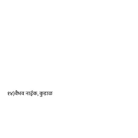
१४)वैभव नाईक, कुडाळ