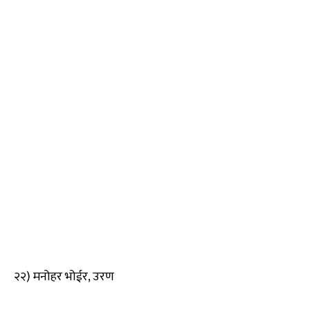
२२) मनोहर भोईर, उरण