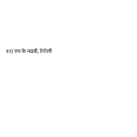
१२) एम के मढवी, ऐरोली