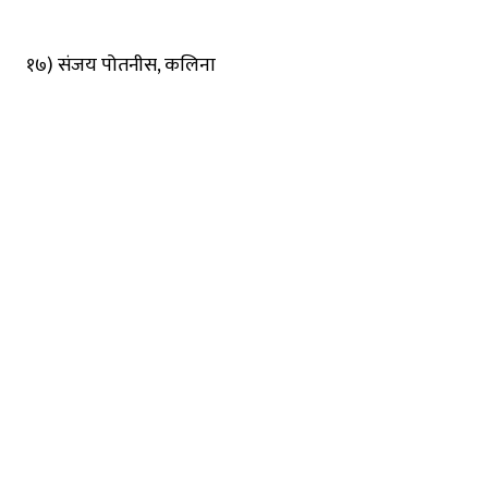
१७) संजय पोतनीस, कलिना