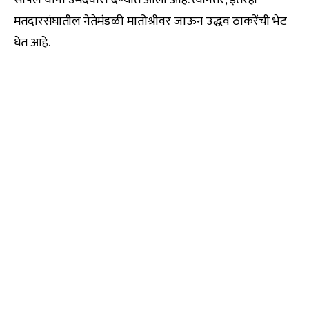
सोपल यांना उमेदवारी देण्यात आली आहे. त्यानंतर, इतरही
मतदारसंघातील नेतेमंडळी मातोश्रीवर जाऊन उद्धव ठाकरेंची भेट
घेत आहे.