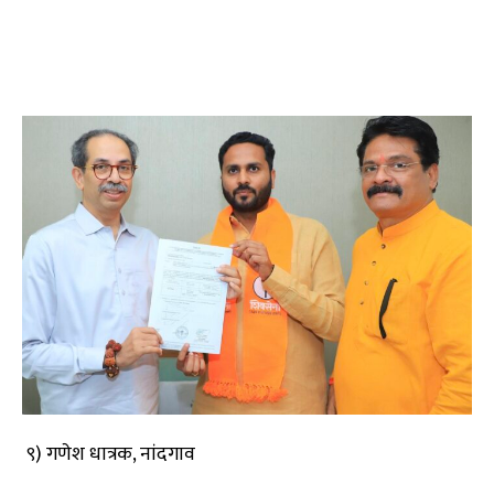
९) गणेश धात्रक, नांदगाव