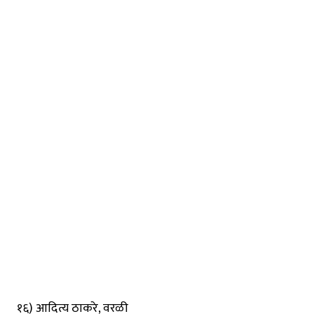
१६) आदित्य ठाकरे, वरळी