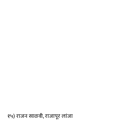
१५) राजन साळवी, राजापूर लांजा