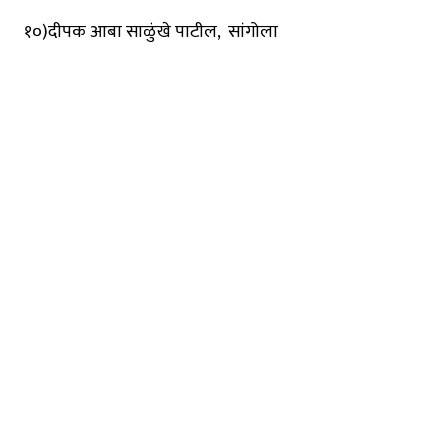
१०)दीपक आबा साळुंखे पाटील, सांगोला