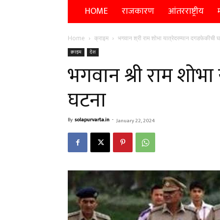
HOME
राजकारण
आंतरराष्ट्रीय
म
Home
क्राइम
भगवान श्री राम शोभा यात्रेदरम्यान दगडफेकीची 
क्राइम
देश
भगवान श्री राम शोभा 
घटना
By
solapurvarta.in
-
January 22, 2024