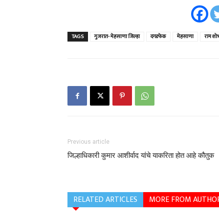
TAGS
गुजरात- मेहसाणा जिल्हा
दगडफेक
मेहसाणा
राम शोभ
Previous article
जिल्हाधिकारी कुमार आशीर्वाद यांचे याकरिता होत आहे कौतुक
RELATED ARTICLES
MORE FROM AUTHO