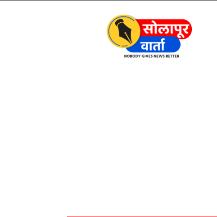
Solapur
Varta