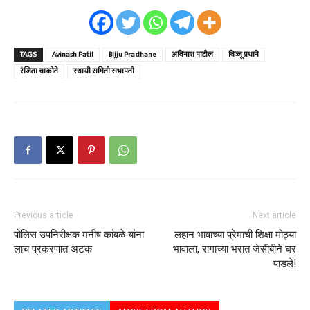
TAGS
Avinash Patil
Bijju Pradhane
अविनाश पाटील
बिज्जू प्रधाने
रंजिता चाकोते
स्थायी समिती सभापती
Previous article
Next article
पोलिस उपनिरीक्षक मनीष कांबळे यांना
लहान भावाच्या प्रेमाची शिक्षा मोठ्या
लाच प्रकरणात अटक
भावाला, रागाच्या भरात जेसीबीने घर
पाडले!