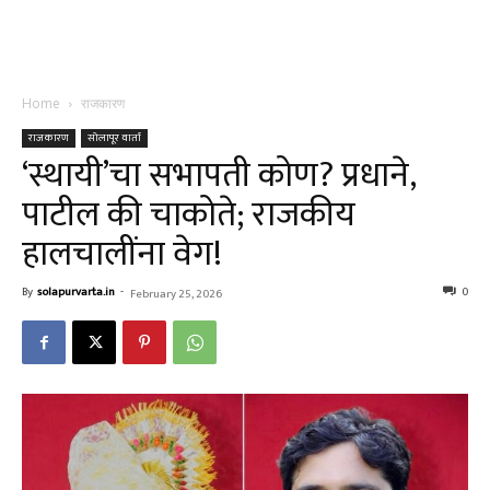
Home
राजकारण
राजकारण
सोलापूर वार्ता
‘स्थायी’चा सभापती कोण? प्रधाने,
पाटील की चाकोते; राजकीय
हालचालींना वेग!
By
solapurvarta.in
-
0
February 25, 2026