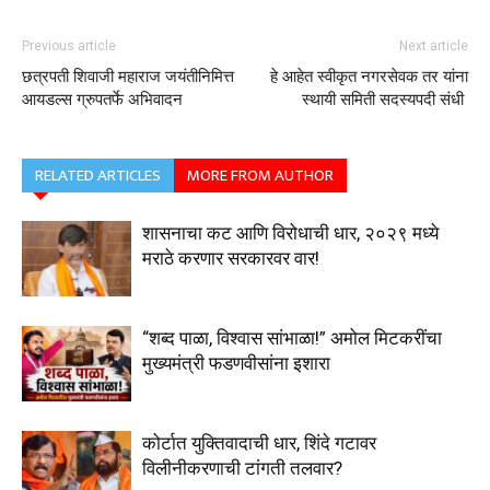
Previous article
Next article
छत्रपती शिवाजी महाराज जयंतीनिमित्त
हे आहेत स्वीकृत नगरसेवक तर यांना
आयडल्स ग्रुपतर्फे अभिवादन
स्थायी समिती सदस्यपदी संधी
RELATED ARTICLES
MORE FROM AUTHOR
शासनाचा कट आणि विरोधाची धार, २०२९ मध्ये
मराठे करणार सरकारवर वार!
“शब्द पाळा, विश्वास सांभाळा!” अमोल मिटकरींचा
मुख्यमंत्री फडणवीसांना इशारा
कोर्टात युक्तिवादाची धार, शिंदे गटावर
विलीनीकरणाची टांगती तलवार?