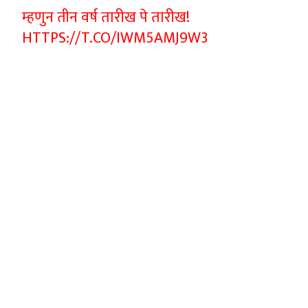
म्हणुन तीन वर्ष तारीख पे तारीख!
HTTPS://T.CO/IWM5AMJ9W3