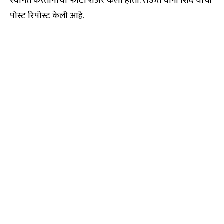
स्वागत करतानाचा फोटो शेअर केला होता. राऊत यांनी शिंदे यांची
पोस्ट रिपोस्ट केली आहे.