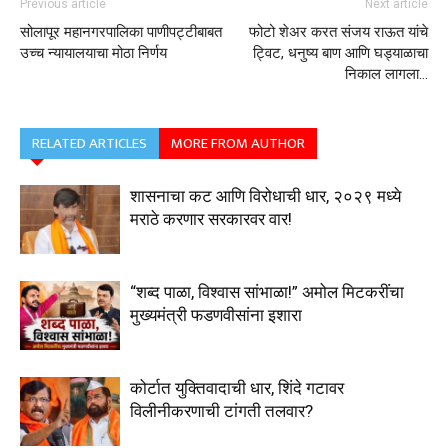
Previous article
Next article
सोलापूर महानगरपालिका पाणीपट्टीबाबत
फोटो शेअर करत संजय राऊत यांचे
उच्च न्यायालयाचा मोठा निर्णय
ट्विट, धनुष्य बाण आणि घड्याळाचा
निकाल लागला…
RELATED ARTICLES
MORE FROM AUTHOR
शासनाचा कट आणि विरोधाची धार, २०२९ मध्ये
मराठे करणार सरकारवर वार!
“शब्द पाळा, विश्वास सांभाळा!” अमोल मिटकरींचा
मुख्यमंत्री फडणवीसांना इशारा
कोर्टात युक्तिवादाची धार, शिंदे गटावर
विलीनीकरणाची टांगती तलवार?