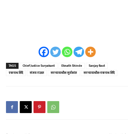
TAGS
Chief Justice Suryakant
Eknath Shinde
Sanjay Raut
एकनाथ शिंदे
संजय राऊत
सरन्यायाधीश सुर्यकांत
सरन्यायाधीश-एकनाथ शिंदे