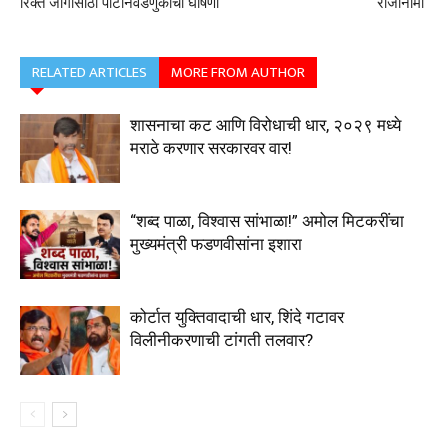
रिक्त जागांसाठी पोटनिवडणुकीची घोषणा
राजीनामा
RELATED ARTICLES
MORE FROM AUTHOR
शासनाचा कट आणि विरोधाची धार, २०२९ मध्ये
मराठे करणार सरकारवर वार!
“शब्द पाळा, विश्वास सांभाळा!” अमोल मिटकरींचा
मुख्यमंत्री फडणवीसांना इशारा
कोर्टात युक्तिवादाची धार, शिंदे गटावर
विलीनीकरणाची टांगती तलवार?