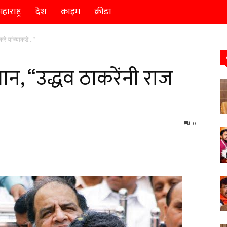
हाराष्ट्र
देश
क्राइम
क्रीडा
ाकरे यांच्याकडे…”
धान, “उद्धव ठाकरेंनी राज
0