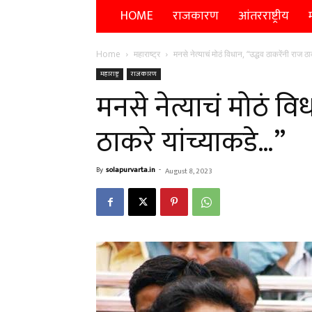
HOME
राजकारण
आंतरराष्ट्रीय
म
Home
महाराष्ट्र
मनसे नेत्याचं मोठं विधान, “उद्धव ठाकरेंनी राज ठ
महाराष्ट्र
राजकारण
मनसे नेत्याचं मोठं वि
ठाकरे यांच्याकडे…”
By
solapurvarta.in
-
August 8, 2023