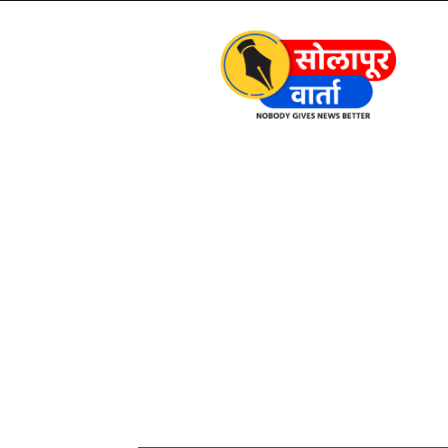
Solapur
Varta