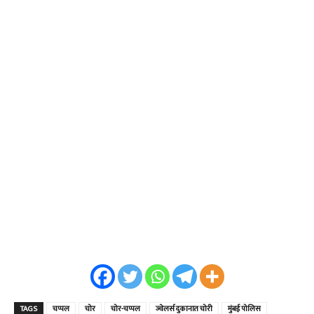
TAGS
चप्पल
चोर
चोर-चप्पल
ज्वेलर्स दुकानात चोरी
मुंबई पोलिस