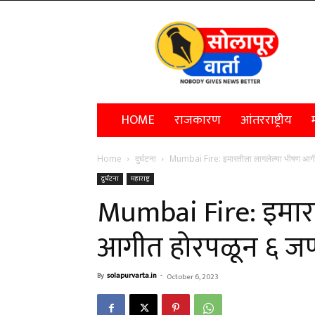
Solapur
Varta
HOME
राजकारण
आंतरराष्ट्रीय
म
Home
दुर्घटना
Mumbai Fire: इमारतीला लागलेल्या भीषण आगीत 
दुर्घटना
महाराष्ट्र
Mumbai Fire: इमार
आगीत होरपळून ६ जणा
By
solapurvarta.in
-
October 6, 2023