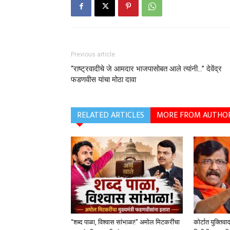
Previous article
“राष्ट्रवादीचे जे आमदार भाजपासोबत आले त्यांनी…” देवेंद्र
फडणवीस यांचा मोठा दावा
RELATED ARTICLES
MORE FROM AUTHO
“शब्द पाळा, विश्वास सांभाळा!” अमोल मिटकरींचा
कोर्टात युक्तिवा