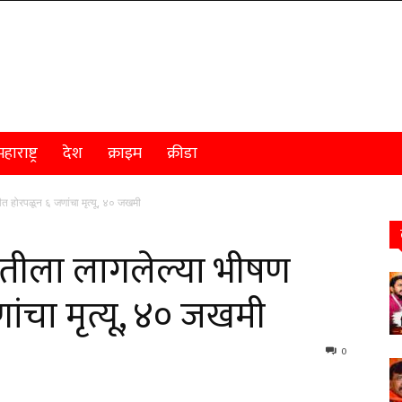
हाराष्ट्र
देश
क्राइम
क्रीडा
होरपळून ६ जणांचा मृत्यू, ४० जखमी
तीला लागलेल्या भीषण
ंचा मृत्यू, ४० जखमी
0