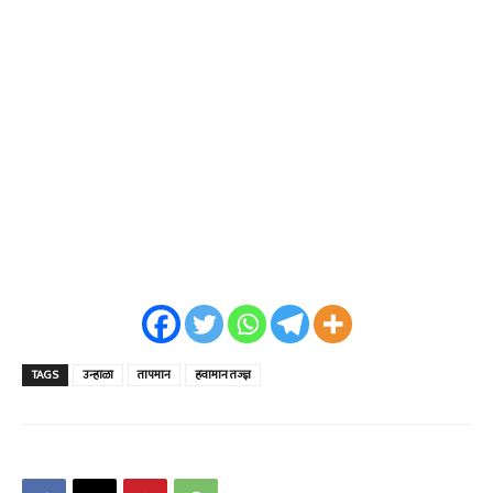
TAGS
उन्हाळा
तापमान
हवामान तज्ज्ञ