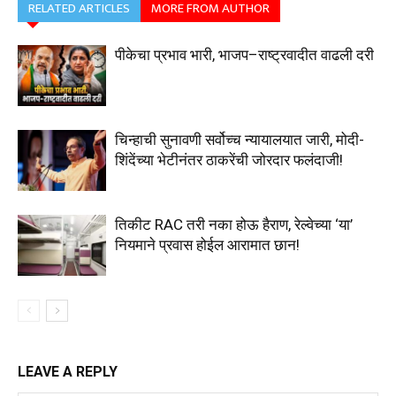
RELATED ARTICLES
MORE FROM AUTHOR
पीकेचा प्रभाव भारी, भाजप–राष्ट्रवादीत वाढली दरी
चिन्हाची सुनावणी सर्वोच्च न्यायालयात जारी, मोदी-
शिंदेंच्या भेटीनंतर ठाकरेंची जोरदार फलंदाजी!
तिकीट RAC तरी नका होऊ हैराण, रेल्वेच्या ‘या’
नियमाने प्रवास होईल आरामात छान!
LEAVE A REPLY