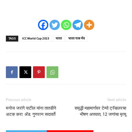
TAGS
ICC World Cup 2023
भारत
भारत पाक मॅच
Previous article
Next article
मनोज जरांगे पाटील यांना तातडीने
समृद्धी महामार्गावर टेम्पो ट्रॅव्हलरचा
अटक करा: ॲड. गुणरत्न सदावर्ते
भीषण अपघात, 12 जणांचा मृत्यू