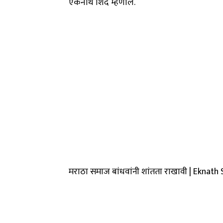
एकनाथ शिंदे म्हणाले.
मराठा समाज बांधवांनी शांतता राखावी | Eknath