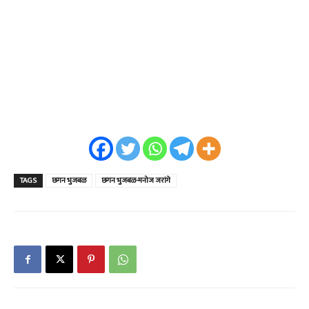
TAGS
छगन भुजबळ
छगन भुजबळ-मनोज जरांगे