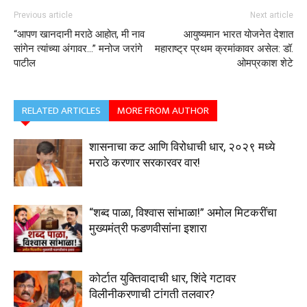
Previous article
Next article
“आपण खानदानी मराठे आहोत, मी नाव
आयुष्यमान भारत योजनेत देशात
सांगेन त्यांच्या अंगावर…” मनोज जरांगे
महाराष्ट्र प्रथम क्रमांकावर असेल: डॉ.
पाटील
ओमप्रकाश शेटे
RELATED ARTICLES
MORE FROM AUTHOR
शासनाचा कट आणि विरोधाची धार, २०२९ मध्ये
मराठे करणार सरकारवर वार!
“शब्द पाळा, विश्वास सांभाळा!” अमोल मिटकरींचा
मुख्यमंत्री फडणवीसांना इशारा
कोर्टात युक्तिवादाची धार, शिंदे गटावर
विलीनीकरणाची टांगती तलवार?