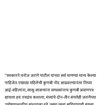
“सरकारने मनोज जरांगे पाटील यांच्या सर्व मागण्या मान्य केल्या
पाहिजेत. एखाद्या महिलेची कुणबी नोंद आढळल्यानंतर तिच्या
आई-वडिलांना, सासू-सासऱ्यांना सगळ्यांनाच कुणबी प्रमाणपत्र
द्यायला हवं. एवढंच कशाला, मंत्र्यांचे दोन-तीन बंगलेही जरांगेंच्या
उपोषणस्थळीच बांधायला हवे. तसंच मुख्य सचिवांचाही बंगला