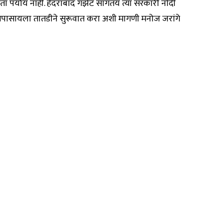
पर्याय नाही. हैदराबाद गॅझेट सांगतंय त्या सरकारी नोंदी
ी तपासायला तातडीने सुरूवात करा अशी मागणी मनोज जरांगे