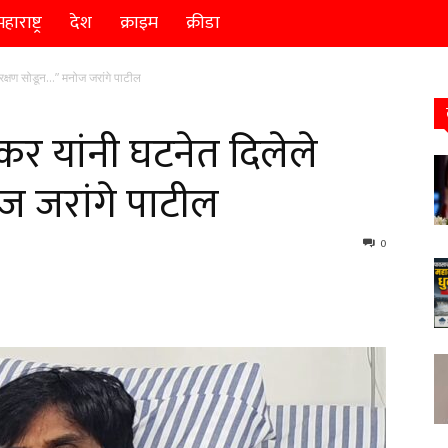
हाराष्ट्र
देश
क्राइम
क्रीडा
रक्षण सोडून…” मनोज जरांगे पाटील
कर यांनी घटनेत दिलेले
ज जरांगे पाटील
0