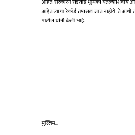
आहेत. सरकारने सडेतोड भूमिका घेतल्याशिवाय आता 
आहेत.त्याचा रेकॉर्ड तपासलं जात नाहीये, ते आध
पाटील यांनी केली आहे.
मुस्लिम…