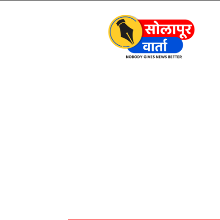
Solapur
Varta