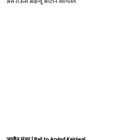
असे राऊस अव्हेन्यू कोर्टाने सांगितले.
जामीन मंजूर | Bail to Arvind Kejriwal