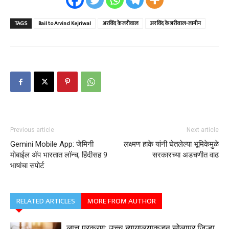
TAGS
Bail to Arvind Kejriwal
अरविंद केजरीवाल
अरविंद केजरीवाल-जामीन
Previous article
Next article
Gemini Mobile App: जेमिनी
लक्ष्मण हाके यांनी घेतलेल्या भूमिकेमुळे
मोबाईल ॲप भारतात लॉन्च, हिंदीसह 9
सरकारच्या अडचणीत वाढ
भाषांचा सपोर्ट
RELATED ARTICLES
MORE FROM AUTHOR
लाच प्रकरण: उच्च न्यायालयाकडून सोलापूर जिल्हा